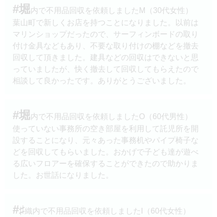
#堀
内で不用品回収を依頼しましたМ（30代女性）
葉山町で新しくお店を持つことになりました。以前は
マリンショップだったので、サーフィンボードの取り
付け金具などもあり、不要な取り付けの棚などを撤去
回収して頂きました。建具などの回収はできないと思
っていましたが、快く撤去して回収してもらえたので
相談して良かったです。ありがとうございました。
#堀
内で不用品回収を依頼しましたO（60代男性）
使っていない事務所の空き部屋を利用して託児所を開
設することになり、元々あった事務机やパイプ椅子な
どを回収してもらいました。おかげで子ども達が遊べ
る広いフロアーを確保することができたので助かりま
した。お世話になりました。
#♯
織内で不用品回収を依頼しましたI（60代女性）