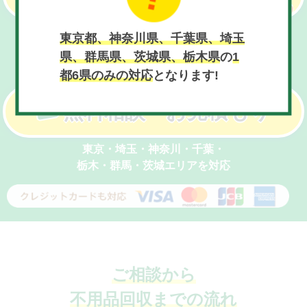
受付時間 / 9:00〜21:00(年中無休)
東京都、神奈川県、千葉県、埼玉
県、群馬県、茨城県、栃木県
の
1
フォームからのお問い合わせはこちら
都6県のみの対応
となります!
無料相談・お見積もり
東京・埼玉・神奈川・千葉・
栃木・群馬・茨城エリアを対応
ご相談から
不用品回収までの流れ