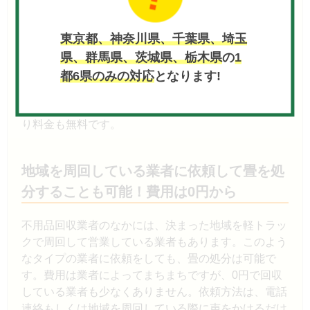
弊社、ゴミ回収バスターズも畳の回収を承っていま
す。処分先に迷ったときは、ぜひお申し付けくださ
東京都、神奈川県、千葉県、埼玉
い。私どもなら24時間365日見積もりの受付をしてい
県、群馬県、茨城県、栃木県
の
1
るので、依頼いただければすぐに対応ができます。費
用が一目でわかるパック料金が用いられているので、
都6県のみの対応
となります!
弊社の料金体系は非常にわかりやすくなっています。
基本料金や車両代金がかかりません。もちろん見積も
り料金も無料です。
地域を周回している業者に依頼して畳を処
分することも可能！費用は0円から
不用品回収業者のなかには、決まった地域を軽トラッ
クで周回して営業している業者もあります。このよう
なタイプの業者に依頼をしても、畳の処分は可能で
す。費用は業者によってまちまちですが、0円で回収
している業者も少なくありません。依頼方法は、電話
連絡もしくは地域を周回している際に声をかけるだけ