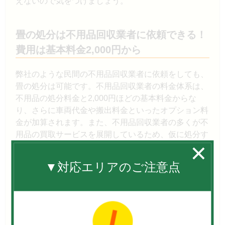
えないので気をつけましょう。
畳の処分は不用品回収業者に依頼できる！
費用は基本料金2,000円から
弊社のような民間の不用品回収業者に依頼をしても、
畳の処分は可能です。不用品回収業者の料金体系は、
不用品の処分料金と2,000円ほどの基本料金からな
り、さらに車両代金や搬出料金といったオプション料
金が加算されます。また、不用品回収業者の多くが不
用品の買取サービスを展開しているため、仮に処分す
る畳が新しく状態がよいのであれば、買取をしてもら
えるかもしれません。買取代金は料金から差し引くこ
▼対応エリアのご注意点
とができます。利用料金や各種サービス内容は業者に
よって異なるので、依頼する際には複数の不用品回収
業者の見積書を集めて、比較検討をするとよいでしょ
う。