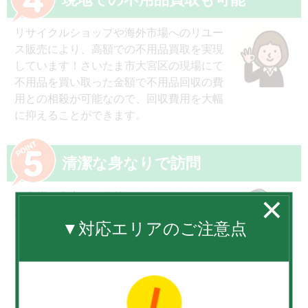
リサイクルショップや海外市場へのリユー
ス販売により、高額での不用品買取を実現
しています！さいたま市大宮区の現場にて
不用品を買い取った金額で不用品回収の費
用との相殺が可能なので、回収費用を大幅
に抑えることができます。
清潔な身なりで訪問
お客様が安心して気持ちよくいただくた
め、さいたま市大宮区のご自宅や店舗に伺
▼対応エリアのご注意点
う前には、清潔な身だしなみができている
かのチェックを行っています。