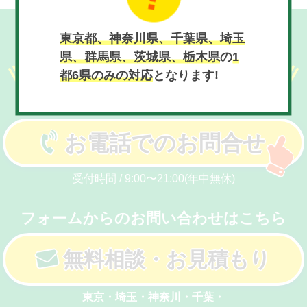
現在
8月9日 21:10:40
東京都、神奈川県、千葉県、埼玉
只今の時間、お電話が
県、群馬県、茨城県、栃木県
の
1
繋がりやすくなっております
都6県のみの対応
となります!
お気軽に無料相談
通話無料
お電話でのお問合せ
受付時間 / 9:00〜21:00(年中無休)
フォームからのお問い合わせはこちら
無料相談・お見積もり
東京・埼玉・神奈川・千葉・