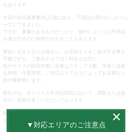
もあります。
今回の自宅兼事務所は1階にあり、不用品の運び出しがスム
ーズにできました。
ですが、重量のあるものだったり、物件によっては不用品
を運び出すのに時間がかかることもあります。
事前に大きさなどお聞きし、お見積もりをご提示する事も
可能ですが、ご案内させて頂く料金とは別に、
机やデスクの回収作業に必要なスタッフ人数、作業に必要
な時間、作業環境、ご対応エリアなどによってお見積もり
額が変動致します。
弊社では、オフィスの不用品回収において、買取または処
分のご依頼を多くいただいております。
確実な料金をご案内できる訪問見積りも無料で行っており
ますので、お気軽にお問い合わせ下さい。
▼対応エリアのご注意点